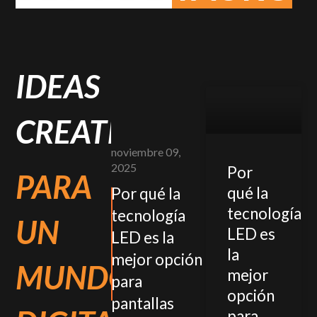
IDEAS
CREATIVAS
noviembre 09,
2025
Por
PARA
qué la
Por qué la
tecnología
tecnología
UN
LED es
LED es la
la
mejor opción
MUNDO
mejor
para
opción
pantallas
para