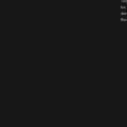
To
los
der
Res