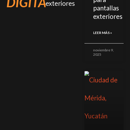
DIGITAL
exteriores
pantallas
exteriores
LEER MÁS »
noviembre 9,
2025