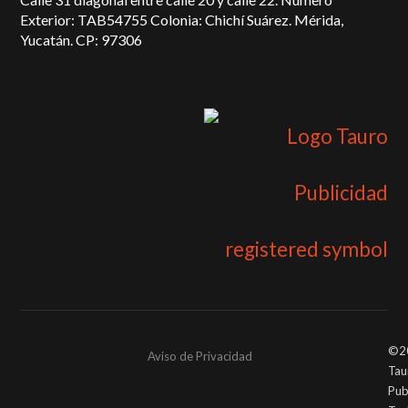
Exterior: TAB54755 Colonia: Chichí Suárez. Mérida,
Yucatán. CP: 97306
©2
Aviso de Privacidad
Tau
Pub