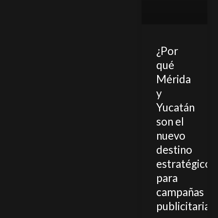
¿Por
qué
Mérida
y
Yucatán
son el
nuevo
destino
estratégico
para
campañas
publicitarias