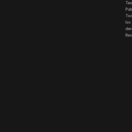
Tau
Pub
To
los
der
Res