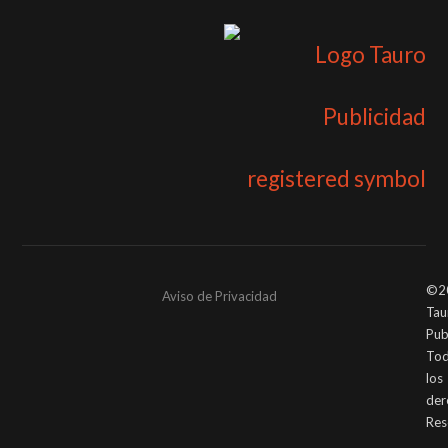
©2
Aviso de Privacidad
Tau
Pub
To
los
der
Res