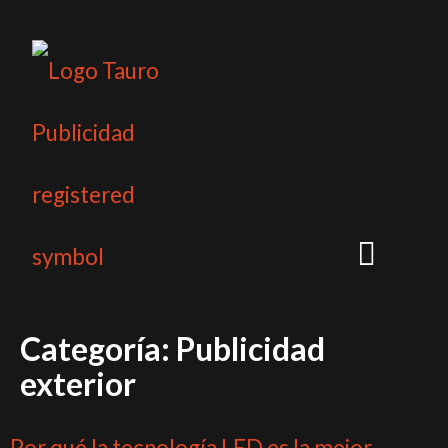
Quiénes Somos
Categoría:
Publicidad
exterior
Por qué la tecnología LED es la mejor