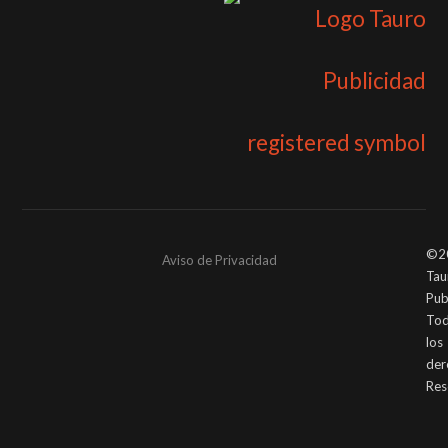
©2
Aviso de Privacidad
Tau
Pub
To
los
der
Res